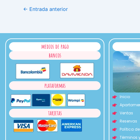
←
Entrada anterior
medios de pago
bancos
plataformas
Inicio
Apartame
tarjetas
Ventas
Reservas
Política d
Términos 