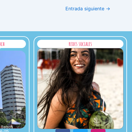
Entrada siguiente
→
ach
redes sociales
H
to Beach
4-115