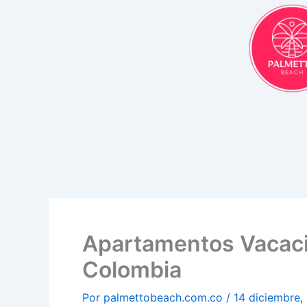
Ir
al
contenido
Apartamentos Vacacio
Colombia
Por
palmettobeach.com.co
/
14 diciembre,