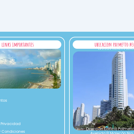
links importantes
ubicacion palmetto be
EDIFICIO PALMETTO BEAC
ntos
e Privacidad
Direccion Edificio Palmet
y Condiciones
Avenida El Malecón Nro 