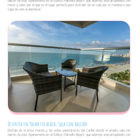
balcón de este Apartamento en el Edificio Palmetto Beach, que además esta amueblado con
mesa y sillas por lo que es el lugar perfecto para disfrutar de un café por la mañana o una
copa de vino al atardecer.
Disfruta en Palmetto beach, Sala con balcón
Disfruta de la brisa marina y las vistas panorámicas del Caribe desde la amplia sala con
balcón de este Apartamento en el Edificio Palmetto Beach, que además esta amueblado con