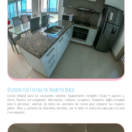
Disfruta esta Cocina en Palmetto Beach
Cocina integral para tus vacaciones soñadas Equipamiento completo: Estufa 4 puestos y
horno, Nevera con congelador, Microondas, Cafetera, Licuadora, Tostadora, Vajilla completa
para 6 personas, además de todos los utensilios de cocina para preparar tus mejores
platos, Ollas y sartenes de diferentes tamaños, por lo tanto no habrá disculpa para la cena
mas exquisita.