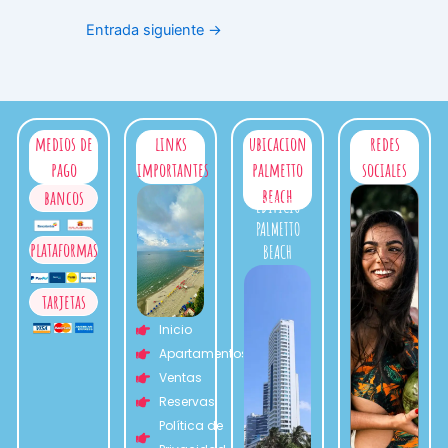
Entrada siguiente
→
medios de
links
ubicacion
redes
pago
importantes
palmetto
sociales
beach
bancos
EDIFICIO
PALMETTO
plataformas
BEACH
tarjetas
Inicio
Apartamentos
Ventas
Reservas
Política de